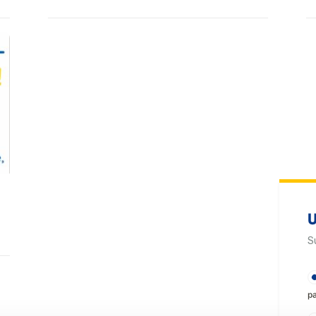
U
S
p