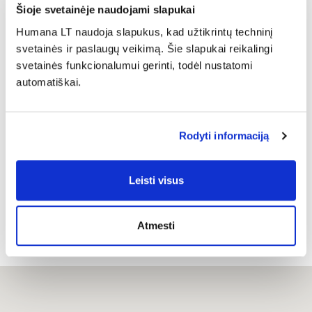
Šioje svetainėje naudojami slapukai
Development projects
Humana LT naudoja slapukus, kad užtikrintų techninį
svetainės ir paslaugų veikimą. Šie slapukai reikalingi
Kibirkšties str. 6, Vilnius, Lithuania, LT – 02242
svetainės funkcionalumui gerinti, todėl nustatomi
Phone: +370 611 47 971
automatiškai.
Email:
partneryste@humana.lt
Website:
www.humanabaltic.lt
Rodyti informaciją
Leisti visus
Atmesti